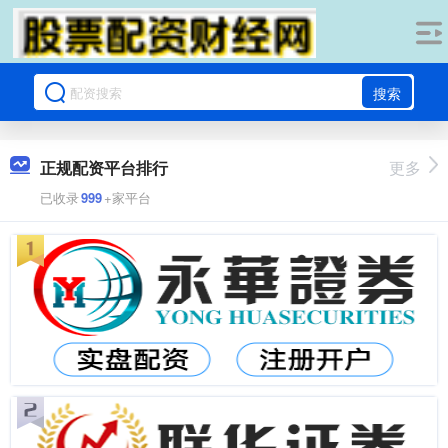
搜索
正规配资平台排行
更多
已收录
999
+家平台