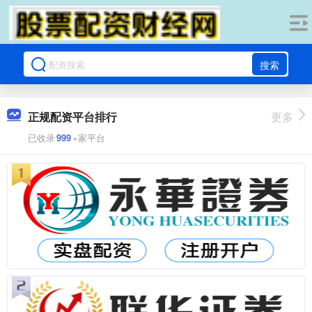
搜索
正规配资平台排行
更多
已收录
999
+家平台