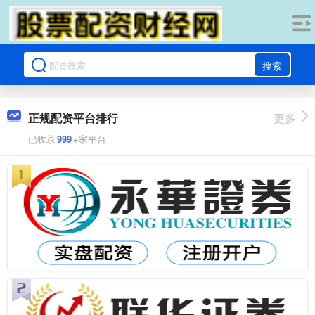
搜索
正规配资平台排行
更多
已收录
999
+家平台