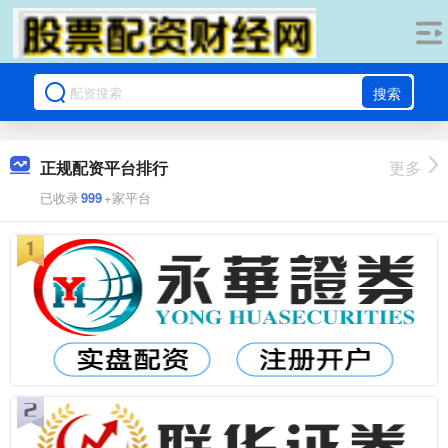
搜索
正规配资平台排行
更多
已收录
999
+家平台