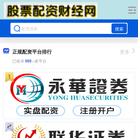
搜索
正规配资平台排行
更多
已收录
999
+家平台