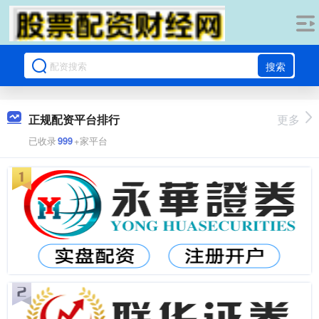
搜索
正规配资平台排行
更多
已收录
999
+家平台